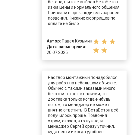
бетона, в итоге выбрал БетаБетон
из-за цены и нормального общения.
Привезли в срок, водитель заранее
позвонил. Никаких сюрприщов по
оплате не было
star
star
star
Автор:
Павел Кузьмин
Дата размещения:
star
star
20.07.2025
Раствор монтажный понадобился
для работ на небольшом объекте.
Обычно с такими заказами много
беготни: то нет в наличии, то
доставка только когда-нибудь
потом, то менеджер не может
внятно ответить. В БетаБетон всё
получилось проще. Позвонил
утром, сказал, что нужно, и
менеджер Сергей сразу уточнил,
куда вести и когда удобнее