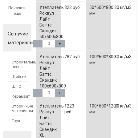
Утеплитель
822 руб.
50*600*800
30 кг/м3
Показать
Роквул
мм
еще
Лайт
Баттс
Скандик
Сыпучие
50х600х800
материалы
—
+
Утеплитель
782 руб.
100*600*800
30 кг/м3
Строительный
Роквул
мм
песок
Лайт
Баттс
Щебень
Скандик
100х600х800
ЩПС
—
+
Керамзит
Утеплитель
1223
100*600*1200
30 кг/м3
Вторичные
материалы
Роквул
руб.
мм
Лайт
Грунт
Баттс
Скандик
XL