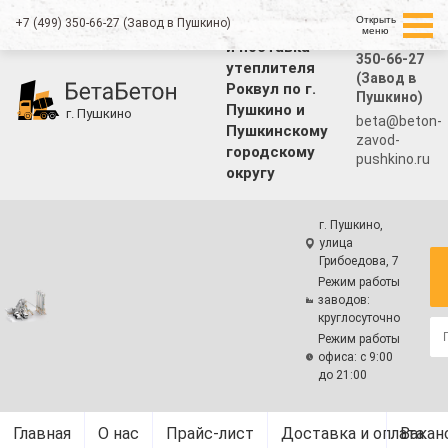
Открыть
+7 (499) 350-66-27 (Завод в Пушкино)
Производство
меню
+7 (499)
и поставка
350-66-27
утеплителя
(Завод в
Роквул по г.
Пушкино)
Пушкино и
г. Пушкино
beta@beton-
Пушкинскому
zavod-
городскому
pushkino.ru
округу
г. Пушкино,
улица
Грибоедова, 7
Режим работы
заводов:
круглосуточно
Режим работы
офиса: с 9:00
до 21:00
Главная
О нас
Прайс-лист
Доставка и оплата
Вакан