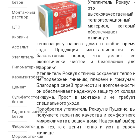
Утеплитель Роквул -
бетон
это
Монтажный
высококачественный
раствор
теплоизоляционный
материал, который
ЦПС
обеспечивает
Кирпичи
отличную
теплозащиту вашего дома в любое время
Асфальт
года. Продукция изготавливается из
базальтовых пород, что делает ее
Утеплитель
экологически чистой и безопасной для
Пиломатериалы
здоровья.
Утеплитель Роквул отлично сохраняет тепло и
Керамзитобетон
не подвержен гниению, плесени и грызунам.
Благодаря своей прочности и долговечности,
Цемент
он обеспечивает надежную защиту от холода
Сульфатостойкий
и шума. Прост в монтаже и не требует
бетон
специального ухода.
Приобретая утеплитель Роквул в Пушкино, вы
Гидротехнический
получаете гарантию качества и комфортного
бетон
микроклимата в вашем доме. Надежный выбор
Фибробетон
для тех, кто ценит тепло и уют в своем
жилище.
Морозостойкий