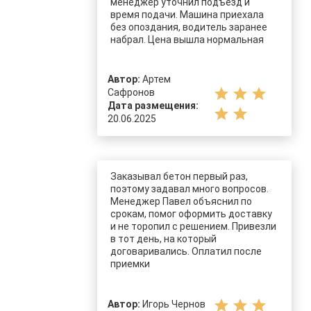
менеджер уточнил подъезд и
время подачи. Машина приехала
без опоздания, водитель заранее
набрал. Цена вышла нормальная
Автор:
Артем
star
star
star
Сафронов
Дата размещения:
star
star
20.06.2025
Заказывал бетон первый раз,
поэтому задавал много вопросов.
Менеджер Павел объяснил по
срокам, помог оформить доставку
и не торопил с решением. Привезли
в тот день, на который
договаривались. Оплатил после
приемки
star
star
star
Автор:
Игорь Чернов