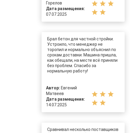
star
star
star
Горелов
Дата размещения:
star
star
07.07.2025
Брал бетон для частной стройки.
Устроило, что менеджер не
торопил и нормально объяснил по
срокам доставки. Машина пришла,
как обещали, на месте всё приняли
без проблем. Спасибо за
нормальную работу!
Автор:
Евгений
star
star
star
Матвеев
Дата размещения:
star
star
14.07.2025
Сравнивал несколько поставщиков