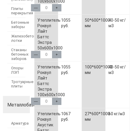
100х600х1000
—
+
Плиты
перекрытия
Утеплитель
1055
50*600*1000
40-50 кг/
Бетонные
Роквул
руб.
мм
м3
заборы
Лайт
Железобетонные
Баттс
лотки
Экстра
50х600х1000
Стаканы
бетонных
—
+
заборов
Утеплитель
1055
100*600*1000
40-50 кг/
Опоры
Роквул
руб.
мм
м3
ЛЭП
Лайт
Тротуарные
Баттс
плиты
Экстра
100х600х1000
—
+
Металлобаза
Утеплитель
1067
27*600*1000
60 кг/м3
Роквул
руб.
мм
Арматура
Акустик
Баттс