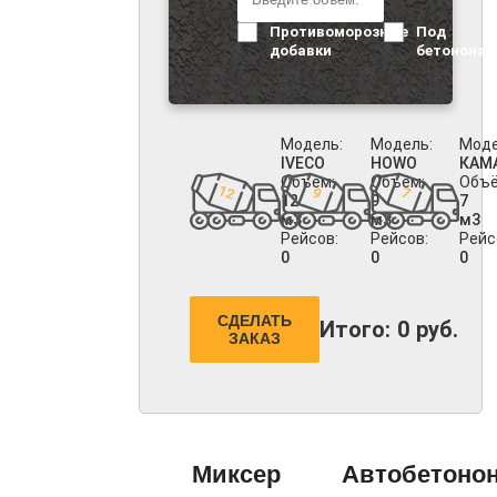
Противоморозные
Под
добавки
бетононас
Модель:
Модель:
Моде
IVECO
HOWO
КАМ
Объём:
Объём:
Объё
12
9
7
м3
м3
м3
Рейсов:
Рейсов:
Рейс
0
0
0
СДЕЛАТЬ
Итого:
0
руб.
ЗАКАЗ
Миксер
Автобетоно