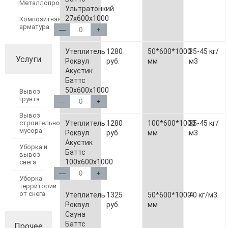
Металлопрокат
Ультратонкий
27х600х1000
Композитная
арматура
—
+
Утеплитель
1280
50*600*1000
35-45 кг/
Услуги
Роквул
руб.
мм
м3
Акустик
Баттс
50х600х1000
Вывоз
грунта
—
+
Вывоз
Утеплитель
1280
100*600*1000
35-45 кг/
строительного
мусора
Роквул
руб.
мм
м3
Акустик
Уборка и
Баттс
вывоз
100х600х1000
снега
—
+
Уборка
территории
от снега
Утеплитель
1325
50*600*1000
40 кг/м3
Роквул
руб.
мм
Сауна
Баттс
Прочее