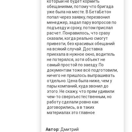
который не будет кормить
обещаниями, потому что бригада
уже была на месте. В БетаБетон
попал через заявку, перезвонил
менеджер, задал пару вопросов по
подъезду и сроку, потом прислал
расчет. Понравилось, что сразу
сказали, когда реально смогут
привезти, без красивых обещаний
на всякий случай. Доставка
приехала в нужное окно, водитель
не потерялся, хотя объект не
самый простой по заезду. По
документам тоже всё подготовили,
ничего не пришлось выпрашивать
отдельно. Цена была ниже, чем у
пары компаний, куда звонил до
этого. Не скажу, что прям удивили
чем-то сверхъестественным, но
работу сделали ровно как
договорились, а в таких
материалах это главное
Автор:
Дмитрий