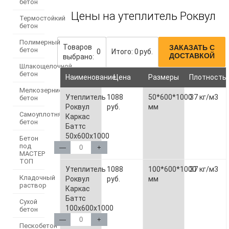
бетон
Цены на утеплитель Роквул
Термостойкий
бетон
Полимерный
Товаров
ЗАКАЗАТЬ С
бетон
0
Итого:
0
руб.
ДОСТАВКОЙ
выбрано:
Шлакощелочной
бетон
Наименование
Цена
Размеры
Плотность
Мелкозернистый
Утеплитель
1088
50*600*1000
37 кг/м3
бетон
Роквул
руб.
мм
Самоуплотняющийся
Каркас
бетон
Баттс
50х600х1000
Бетон
под
—
+
МАСТЕР
ТОП
Утеплитель
1088
100*600*1000
37 кг/м3
Кладочный
Роквул
руб.
мм
раствор
Каркас
Баттс
Сухой
100х600х1000
бетон
—
+
Пескобетон