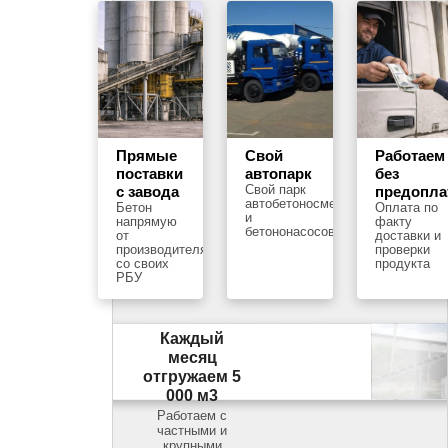
Прямые
Свой
Работаем
поставки
автопарк
без
Свой парк
с завода
предопл
автобетоносмесителей
Бетон
Оплата по
и
напрямую
факту
бетононасосов
от
доставки и
производителя
проверки
со своих
продукта
РБУ
Каждый
месяц
отгружаем 5
000 м3
Работаем с
частными и
крупными