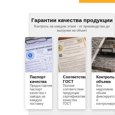
Гарантии качества продукции
Контроль на каждом этапе - от производства до
выгрузки на объект
Паспорт
Соответствие
Контроль
качества
ГОСТ
объема
Предоставляем
Полное
Без
паспорт
соответствие
недоливов
качества с
продукции
объем
завода на
сертификатам
фиксируетс
каждую
качества
и
поставку
ГОСТ
контролиру