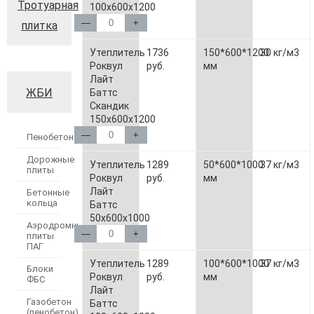
Тротуарная
100х600х1200
—
+
плитка
Утеплитель
1736
150*600*1200
30 кг/м3
Роквул
руб.
мм
Лайт
ЖБИ
Баттс
Скандик
150х600х1200
—
+
Пенобетон
Дорожные
Утеплитель
1289
50*600*1000
37 кг/м3
плиты
Роквул
руб.
мм
Лайт
Бетонные
кольца
Баттс
50х600х1000
Аэродромные
—
+
плиты
ПАГ
Утеплитель
1289
100*600*1000
37 кг/м3
Блоки
Роквул
руб.
мм
ФБС
Лайт
Газобетон
Баттс
(пенобетон)