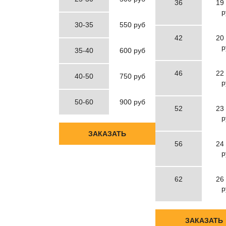
36
19
р
30-35
550 руб
42
20
р
35-40
600 руб
46
22
40-50
750 руб
р
50-60
900 руб
52
23
р
ЗАКАЗАТЬ
56
24
р
62
26
р
ЗАКАЗАТЬ