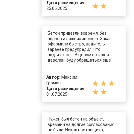
Дата размещения:
star
star
25.06.2025
Бетон привезли вовремя, без
нервов и лишних звонков. Заказ
оформили быстро, водитель
заранее предупредил, что
подъезжает. В целом остался
даволен, буду обращаться еще
Автор:
Максим
star
star
star
Громов
Дата размещения:
star
star
01.07.2025
Нужен был бетон на объект,
времени на долгие согласования
не было. Искал поставщика,