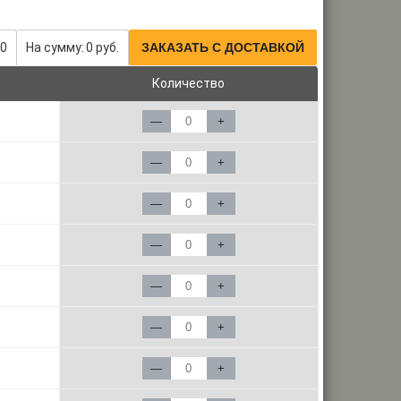
0
На сумму:
0
руб.
ЗАКАЗАТЬ С ДОСТАВКОЙ
Количество
—
+
—
+
—
+
—
+
—
+
—
+
—
+