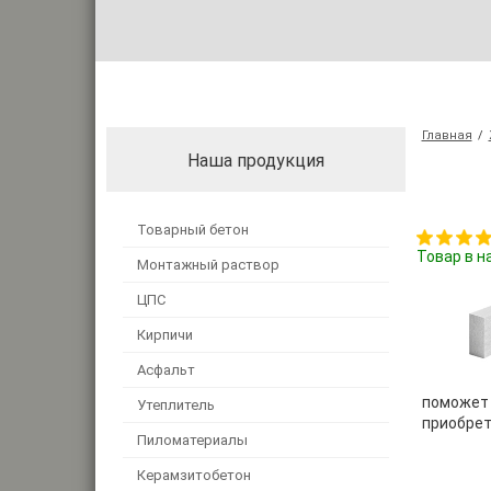
Главная
/
Наша продукция
Товарный бетон
Товар в н
Монтажный раствор
ЦПС
Кирпичи
Асфальт
поможет 
Утеплитель
приобрет
Пиломатериалы
Керамзитобетон